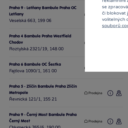
reklamními 
se zpracová
Praha 9 - Letňany Bambule Praha OC
či blokovat 
Letňany
volitelných
Veselská 663, 199 06
souborů co
Praha 4 Bambule Praha Westfield
Chodov
Roztylská 2321/19, 148 00
Praha 6 Bambule OC Šestka
Fajtlova 1090/1, 161 00
Praha 5 - Zličín Bambule Praha Zličín
Metropole
Řevnická 121/1, 155 21
Praha 9 - Černý Most Bambule Praha
Černý Most
Chlumecká 765/6, 190 00