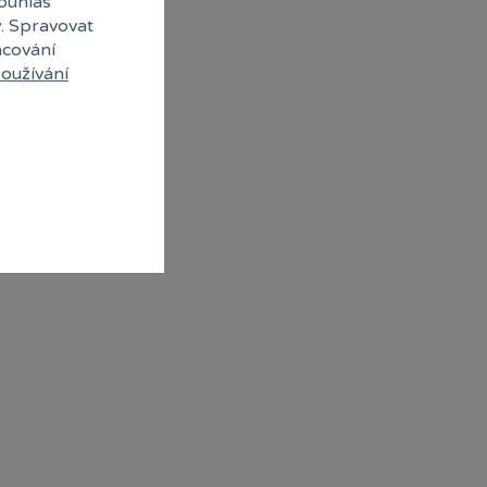
souhlas
y. Spravovat
acování
oužívání