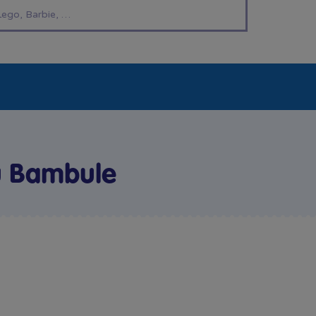
í hračky
Znáte z TV
LEGO®
Pro kluky
Pro h
ů Bambule