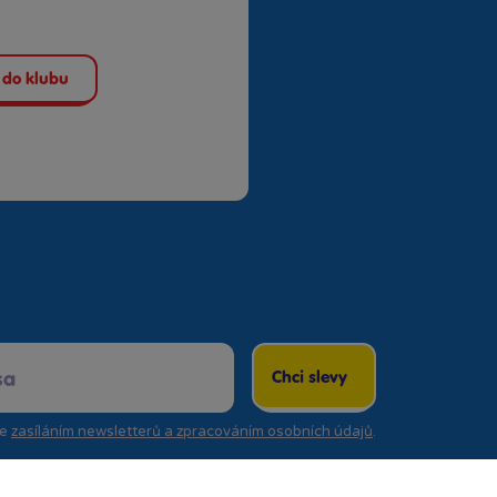
 do klubu
Chci slevy
se
zasíláním newsletterů a zpracováním osobních údajů
.