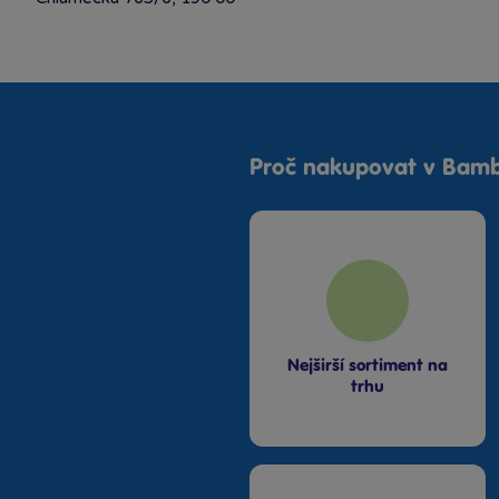
Černošice Bambule Černošice
Mokropeská 2027, 252 28
Říčany u Prahy Bambule Říčany OC
Proč nakupovat v Bamb
Lihovar
Barákova 237, 251 01
Kladno Bambule Kladno OAZA
Arménská 3277, 272 01
Slaný Bambule Partner Slaný
Husova 91, 274 01
Nejširší sortiment na
trhu
Benátky nad Jizerou Bambule Partner
Benátky nad Jizerou
Pražská 152/46, 294 71