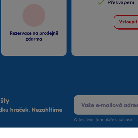
Překvapení
Vstoupit
Rezervace na prodejně
zdarma
ošty
ídku hraček. Nezahltíme
Odesláním formuláře souhlasím 