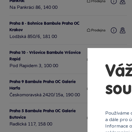
Pankrác
Na Pankráci 86, 140 00
Praha 8 - Bohnice Bambule Praha OC
Krakov
Lodžská 850/6, 181 00
Praha 10 - Vršovice Bambule Vršovice
Rapid
Pod Rapidem 3, 100 00
Váž
Praha 9 Bambule Praha OC Galerie
sou
Harfa
Českomoravská 2420/15a, 190 00
Praha 5 Bambule Praha OC Galerie
Používáme c
Butovice
a dále pro 
Radlická 117, 158 00
Informace o