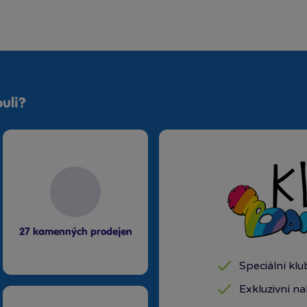
uli?
27 kamenných prodejen
Speciální kl
Exkluzivní n