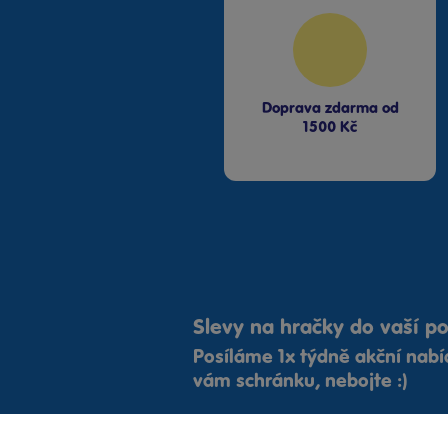
Nové Strašecí Bambule Partner Nové
Strašecí
Komenského nám. 187, 271 01
Doprava zdarma od
1500 Kč
Hořovice Bambule Partner Hořovice
Pražská 14, 268 01
Sedlčany Bambule Partner Sedlčany
Nám.T.G.M.35, 264 01
Mladá Boleslav Bambule Mladá
Boleslav OC Olympia
Slevy na hračky do vaší p
Jičínská 1350, 293 01
Posíláme 1x týdně akční nab
vám schránku, nebojte :)
Litoměřice BAMBULE PARTNER DĚTSKÝ
RÁJ - LITOMĚŘICE
Novobranská 269/20, 41201