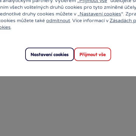
a analytickými partnery. Výběrem „
Přijmout vše
“ udělujete 
ním všech volitelných druhů cookies pro tyto zmíněné účel
jednotlivé druhy cookies můžete v „
Nastavení cookies
“. Zpr
 cookies můžete také
odmítnout
. Více informací v
Zásadách p
okies
.
Nastavení cookies
Přijmout vše