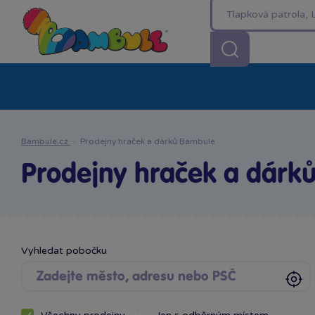
Kategorie
Akční ceny %
Novinky
Venkovn
Bambule.cz
·
Prodejny hraček a dárků Bambule
Prodejny hraček a dárk
Vyhledat pobočku