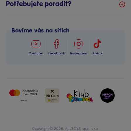
Affiliate program
Potřebujete poradit?
Způsoby a ceny doručení
+420 725 331 122
Odstoupení od smlouvy
Po–Pá: 8:00–16:00
Reklamace
Bavíme vás na sítích
info@bambule.cz
Ochrana osobních údajů GDPR
Napsat zprávu
YouTube
Facebook
Instagram
Tiktok
Copyright © 2026, ALLTOYS, spol. s r.o.