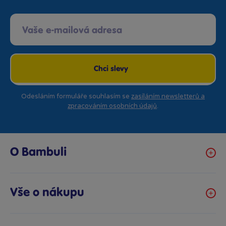
Chci slevy
Odesláním formuláře souhlasím se
zasíláním newsletterů a
zpracováním osobních údajů
.
O Bambuli
Kariéra
Klub hraček
Vše o nákupu
Prodejny Bambule
Obchodní podmínky
Bezpečnost hraček
Možnosti platby