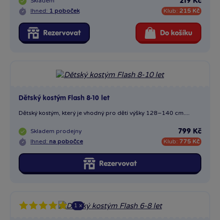
Skladem
219 Kč
Ihned:
1 poboček
Klub:
215 Kč
Rezervovat
Do košíku
Dětský kostým Flash 8-10 let
Dětský kostým, který je vhodný pro děti výšky 128–140 cm....
Skladem
prodejny
799 Kč
Ihned:
na pobočce
Klub:
775 Kč
Rezervovat
1 x