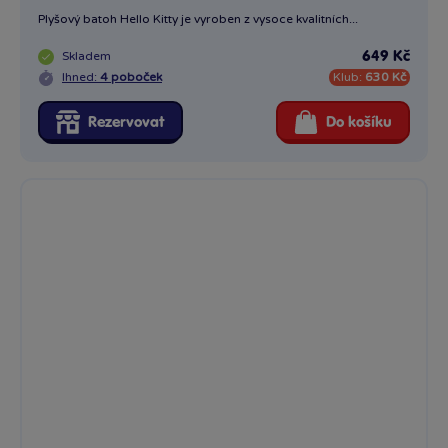
Plyšový batoh Hello Kitty je vyroben z vysoce kvalitních...
Skladem
649 Kč
Ihned:
4 poboček
Klub:
630 Kč
Rezervovat
Do košíku