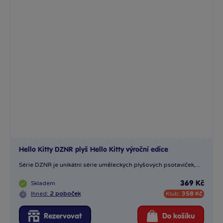
Hello Kitty DZNR plyš Hello Kitty výroční edice
Série DZNR je unikátní série uměleckých plyšových psotaviček,...
Skladem
369 Kč
Ihned:
2 poboček
Klub:
358 Kč
Rezervovat
Do košíku