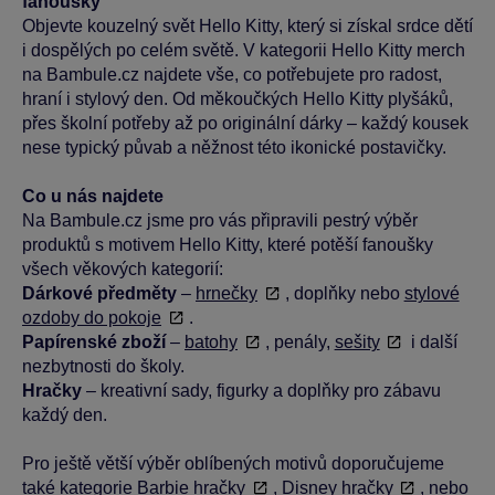
fanoušky
Objevte kouzelný svět Hello Kitty, který si získal srdce dětí
i dospělých po celém světě. V kategorii Hello Kitty merch
na Bambule.cz najdete vše, co potřebujete pro radost,
hraní i stylový den. Od měkoučkých Hello Kitty plyšáků,
přes školní potřeby až po originální dárky – každý kousek
nese typický půvab a něžnost této ikonické postavičky.
Co u nás najdete
Na Bambule.cz jsme pro vás připravili pestrý výběr
produktů s motivem Hello Kitty, které potěší fanoušky
všech věkových kategorií:
Dárkové předměty
–
hrnečky
, doplňky nebo
stylové
ozdoby do pokoje
.
Papírenské zboží
–
batohy
, penály,
sešity
i další
nezbytnosti do školy.
Hračky
– kreativní sady, figurky a doplňky pro zábavu
každý den.
Pro ještě větší výběr oblíbených motivů doporučujeme
také kategorie
Barbie hračky
,
Disney hračky
, nebo