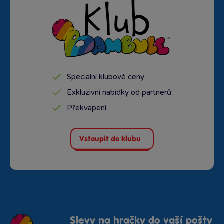
Speciální klubové ceny
Exkluzivní nabídky od partnerů
Překvapení
Vstoupit do klubu
Slevy na hračky do vaší pošty