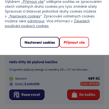
Výběrem „
Přijmout vše
“ udělujete souhlas se zpracováním
všech volitelných druhů cookies pro tyto zmíněné účely.
Spravovat či blokovat jednotlivé druhy cookies můžete
v „
Nastavení cookies
“. Zpracování volitelných cookies
můžete také
odmítnout
. Více informací v
Zásadách
používání souborů cookies
.
Nastavení cookies
Přijmout vše
Hello Kitty 3D plyšová kasička
Originální plyšový design a rozměry 20 × 17 cm činí tuto...
Skladem
489 Kč
Ihned:
5 poboček
Klub:
474 Kč
Rezervovat
Do košíku