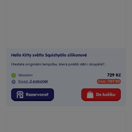
Hello Kitty světlo SquishyGlo silikonové
Hledáte originální lampičku, která potěší děti i dospělé?...
Skladem
729 Kč
Ihned:
2 poboček
Klub:
707 Kč
Rezervovat
Do košíku