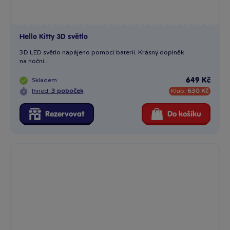
Hello Kitty 3D světlo
3D LED světlo napájeno pomocí baterií. Krásný doplněk
na noční...
Skladem
649 Kč
Ihned:
3 poboček
Klub:
630 Kč
Rezervovat
Do košíku