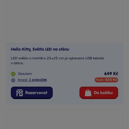
Hello Kitty, Světlo LED na stěnu
LED světlo v rozměru 23×25 cm je vybaveno USB kabele
v délce...
Skladem
649 Kč
Ihned:
1 poboček
Klub:
630 Kč
Rezervovat
Do košíku