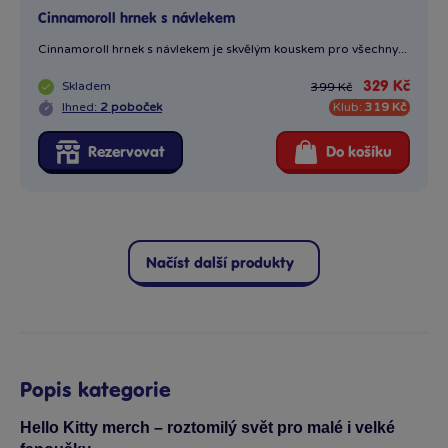
Cinnamoroll hrnek s návlekem
Cinnamoroll hrnek s návlekem je skvělým kouskem pro všechny...
Skladem
329 Kč
399 Kč
Ihned:
2 poboček
Klub:
319 Kč
Rezervovat
Do košíku
Načíst další produkty
Popis kategorie
Hello Kitty merch – roztomilý svět pro malé i velké