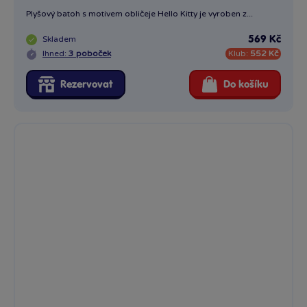
Plyšový batoh s motivem obličeje Hello Kitty je vyroben z...
Skladem
569 Kč
Ihned:
3 poboček
Klub:
552 Kč
Rezervovat
Do košíku