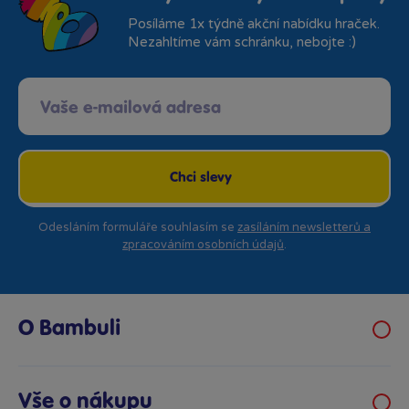
Posíláme 1x týdně akční nabídku hraček.
Nezahltíme vám schránku, nebojte :)
Chci slevy
Odesláním formuláře souhlasím se
zasíláním newsletterů a
zpracováním osobních údajů
.
O Bambuli
Kariéra
Klub hraček
Vše o nákupu