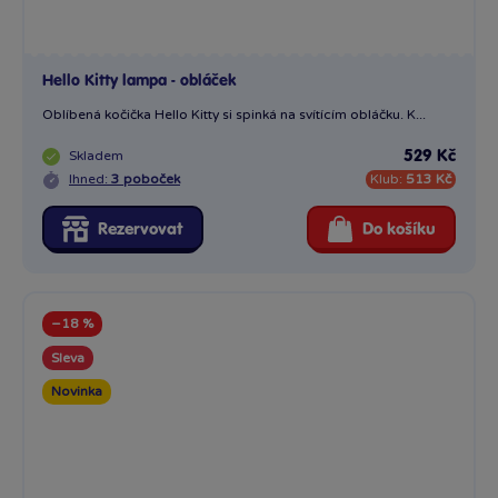
Hello Kitty lampa - obláček
Oblíbená kočička Hello Kitty si spinká na svítícím obláčku. K...
Skladem
529 Kč
Ihned:
3 poboček
Klub:
513 Kč
Rezervovat
Do košíku
−18 %
Sleva
Novinka