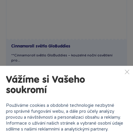
Cinnamoroll světlo GloBuddies
**Cinnamoroll světlo GloBuddies – kouzelné noční osvětlení
pro...
Skladem
489 Kč
599 Kč
Vážíme si Vašeho
Ihned:
1 poboček
Klub:
474 Kč
soukromí
Rezervovat
Do košíku
Používáme cookies a obdobné technologie nezbytné
pro správné fungování webu, a dále pro účely analýzy
provozu a návštěvnosti a personalizaci obsahu a reklamy.
Informace o užívání našich stránek a vybrané osobní údaje
sdílíme s našimi reklamními a analytickými partnery.