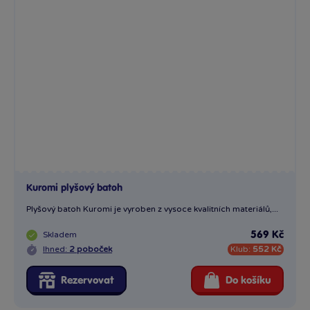
Kuromi plyšový batoh
Plyšový batoh Kuromi je vyroben z vysoce kvalitních materiálů,...
Skladem
569 Kč
Ihned:
2 poboček
Klub:
552 Kč
Rezervovat
Do košíku