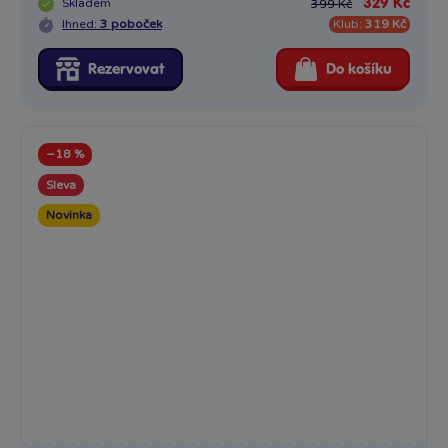
Skladem
329 Kč
399 Kč
Ihned:
3 poboček
Klub:
319 Kč
Rezervovat
Do košíku
−18 %
Sleva
Novinka