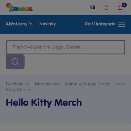
0
Akční ceny %
Novinky
Další kategorie
Venkovní hračky
Znáte z TV
LEGO®
Pro kluky
Pro holky
Baby
Značky
Bambule.cz
·
Merchandise
·
Anime a Manga Merch
·
Hello
Kitty Merch
Hello Kitty Merch