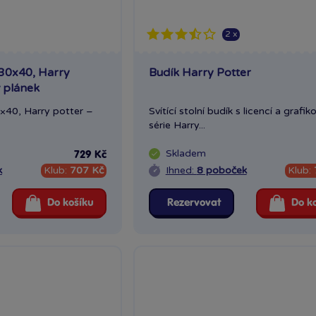
2 x
 30x40, Harry
Budík Harry Potter
 plánek
0×40, Harry potter –
Svítící stolní budík s licencí a grafik
série Harry...
Skladem
729 Kč
k
Klub:
707 Kč
Ihned:
8 poboček
Klub:
Do košíku
Rezervovat
Do k