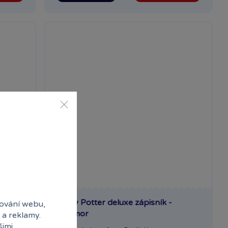
Harry Potter deluxe zápisník -
ování webu,
Mrzimor
 a reklamy.
šimi