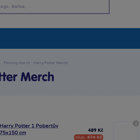
í hračky
Znáte z TV
LEGO®
Pro kluky
Pro h
e
·
Filmový merch
·
Harry Potter Merch
tter Merch
2
Harry Potter 1 Pobertův
489 Kč
 75x150 cm
Klub:
474 Kč