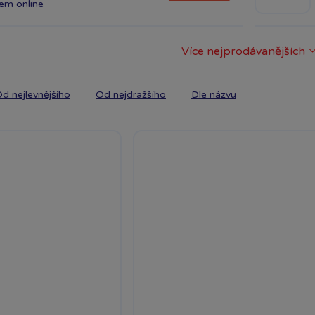
dem
online
Více nejprodávanějších
d nejlevnějšího
Od nejdražšího
Dle názvu