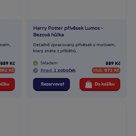
Harry Potter přívěsek Lumos -
Bezová hůlka
ivem,
Detailně zpracovaný přívěsek s motivem,
který znáte z příběhů...
Skladem
889 Kč
889 Kč
862 Kč
Ihned:
1 poboček
Klub:
871 Kč
ošíku
Rezervovat
Do košíku