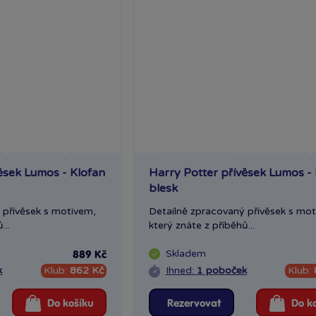
ěsek Lumos - Klofan
Harry Potter přívěsek Lumos -
blesk
 přívěsek s motivem,
Detailně zpracovaný přívěsek s mot
...
který znáte z příběhů...
Skladem
889 Kč
k
Klub:
862 Kč
Ihned:
1 poboček
Klub:
Do košíku
Rezervovat
Do k