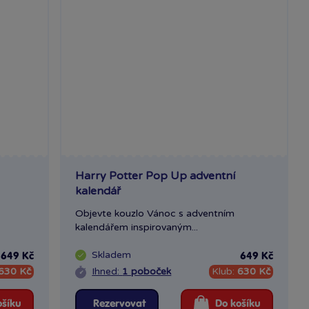
Harry Potter Pop Up adventní
kalendář
Objevte kouzlo Vánoc s adventním
kalendářem inspirovaným...
Skladem
649 Kč
649 Kč
630 Kč
Ihned:
1 poboček
Klub:
630 Kč
ošíku
Rezervovat
Do košíku