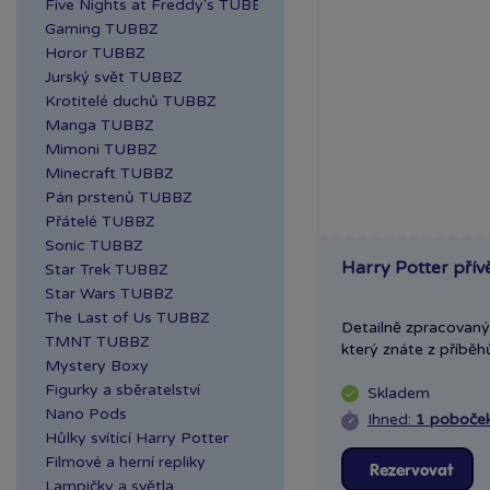
Five Nights at Freddy's TUBBZ
Gaming TUBBZ
Horor TUBBZ
Jurský svět TUBBZ
Krotitelé duchů TUBBZ
Manga TUBBZ
Mimoni TUBBZ
Minecraft TUBBZ
Pán prstenů TUBBZ
Přátelé TUBBZ
Sonic TUBBZ
Harry Potter přív
Star Trek TUBBZ
Star Wars TUBBZ
The Last of Us TUBBZ
Detailně zpracovaný
TMNT TUBBZ
který znáte z příběhů
Mystery Boxy
Figurky a sběratelství
Skladem
Nano Pods
Ihned:
1 poboče
Hůlky svítící Harry Potter
Filmové a herní repliky
Rezervovat
Lampičky a světla