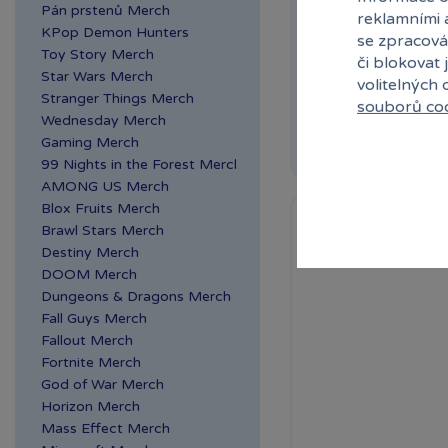
Detailně zpracovaný
Pán prstenů Merch
reklamními 
který znáte z příběhů
KPop Demon Hunters
se zpracová
Toy Story Merch
či blokovat 
Skladem
Star Wars Merch
volitelných
Ihned:
1 poboče
Stranger Things Merch
souborů co
Wednesday Merch
Rezervovat
Gaming Merch
99 Nights in the Forest Merch
AMONG US Merch
Blox Fruits Merch
Brawl Stars Merch
Destiny Merch
DOOM Merch
Dungeons & Dragons Merch
Fall Guys Merch
Fallout Merch
Fortnite Merch
God of War Merch
Horizon Merch
Mass Effect Merch