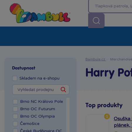
Kategorie
Akční ceny %
Novinky
Venkovn
Bambule.cz
·
Merchandis
Dostupnost
Harry Po
Skladem na e-shopu
Brno NC Královo Pole
Top produkty
Brno OC Futurum
Brno OC Olympia
1
Osuška 
Černošice
plánek,
České Budějovice OC