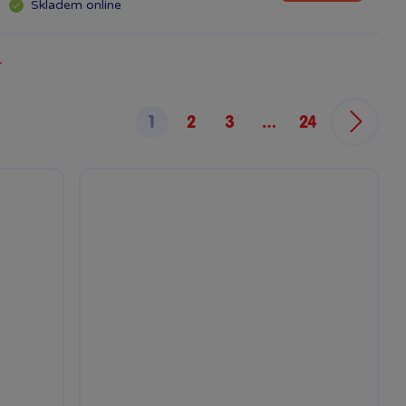
Skladem
online
1
2
3
…
24