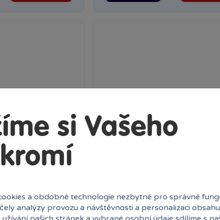
íme si Vašeho
kromí
ěsek Lumos -
Harry Potter přívěsek Lumos -
ookies a obdobné technologie nezbytné pro správné fung
á
Obraceč času
účely analýzy provozu a návštěvnosti a personalizaci obsahu
 užívání našich stránek a vybrané osobní údaje sdílíme s na