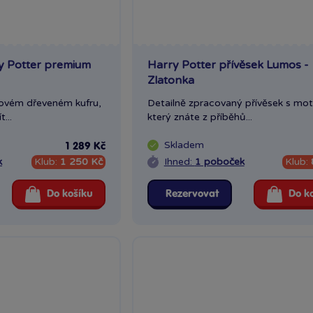
y Potter premium
Harry Potter přívěsek Lumos -
Zlatonka
iovém dřeveném kufru,
Detailně zpracovaný přívěsek s mot
...
který znáte z příběhů...
Skladem
1 289 Kč
k
Klub:
1 250 Kč
Ihned:
1 poboček
Klub:
Do košíku
Rezervovat
Do k