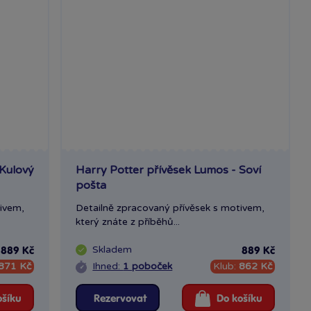
 Kulový
Harry Potter přívěsek Lumos - Soví
pošta
ivem,
Detailně zpracovaný přívěsek s motivem,
který znáte z příběhů...
Skladem
889 Kč
889 Kč
871 Kč
Ihned:
1 poboček
Klub:
862 Kč
ošíku
Rezervovat
Do košíku