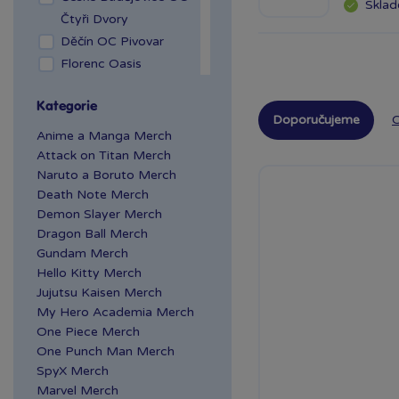
Skla
Čtyři Dvory
Děčín OC Pivovar
Florenc Oasis
Hradec Králové Aupark
Kategorie
Kladno OAZA
Doporučujeme
O
Liberec Géčko
Anime a Manga Merch
Liberec OC Nisa
Attack on Titan Merch
Naruto a Boruto Merch
Mladá Boleslav OC
Death Note Merch
Olympia
Demon Slayer Merch
OC Šestka
Dragon Ball Merch
Olomouc Šantovka
Gundam Merch
Ostrava Géčko
Hello Kitty Merch
Plzeň NC Galerie
Jujutsu Kaisen Merch
Slovany
My Hero Academia Merch
Plzeň OC Olympia 2
One Piece Merch
One Punch Man Merch
Praha Centrum
SpyX Merch
Stromovka
Marvel Merch
Praha Černý Most