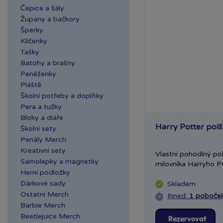
Čepice a šály
Župany a bačkory
Šperky
Klíčenky
Tašky
Batohy a brašny
Peněženky
Pláště
Školní potřeby a doplňky
Pera a tužky
Bloky a diáře
Harry Potter polš
Školní sety
Penály Merch
Kreativní sety
Vlastní pohodlný po
Samolepky a magnetky
milovníka Harryho Po
Herní podložky
Dárkové sady
Skladem
Ostatní Merch
Ihned:
1 poboče
Barbie Merch
Beetlejuice Merch
Rezervovat