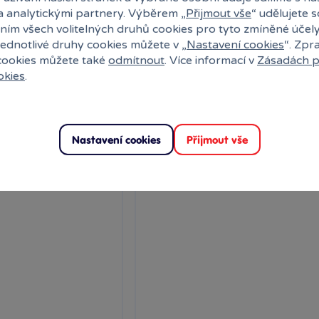
 přívěsek s motivem,
Detailně zpracovaný přívěsek s mot
a analytickými partnery. Výběrem „
Přijmout vše
“ udělujete 
...
který znáte z příběhů...
ním všech volitelných druhů cookies pro tyto zmíněné účel
jednotlivé druhy cookies můžete v „
Nastavení cookies
“. Zpr
Skladem
889 Kč
 cookies můžete také
odmítnout
. Více informací v
Zásadách p
k
Klub:
871 Kč
Ihned:
1 poboček
Klub:
okies
.
Do košíku
Rezervovat
Do k
Nastavení cookies
Přijmout vše