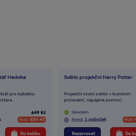
tář Hedvika
Světlo projekční Harry Potter
lštář pro každého
Projekční stolní světlo v licenčním
ttera...
provedení, napájené pomocí...
Skladem
649 Kč
k
Klub:
630 Kč
Ihned:
1 poboček
Klub:
Do košíku
Rezervovat
Do k