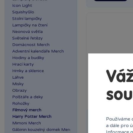
Icon Light
SquishyGlo
Stolní lampičky
Lampičky na čtení
Neonová světla
Světelné řetězy
Domácnost Merch
Adventní kalendáře Merch
Hodiny a budíky
Hrací karty
Hrnky a sklenice
Váž
Láhve
Misky
sou
Obrazy
Polštáře a deky
Rohožky
Filmový merch
Harry Potter Merch
Harry Potter přív
Používáme c
Mimoni Merch
Bradavice stříbrn
a dále pro 
Gábinin kouzelný domek Merch
Informace o