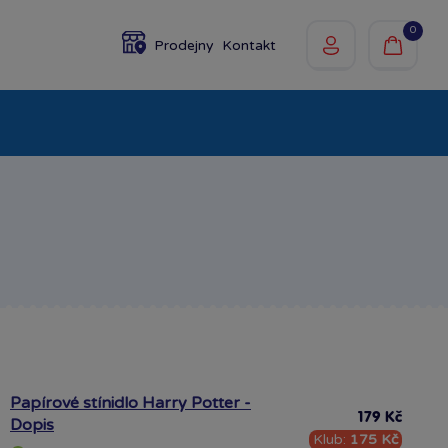
0
Prodejny
Kontakt
olky
Baby
Značky
Papírové stínidlo Harry Potter -
179 Kč
Dopis
Klub:
175 Kč