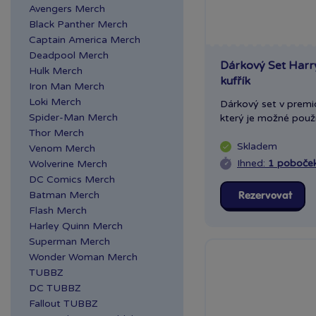
Avengers Merch
Praha NC Eden
Black Panther Merch
Praha OC Arkády
Captain America Merch
Pankrác
Deadpool Merch
Dárkový Set Harr
Praha OC Flora
Hulk Merch
kufřík
Iron Man Merch
Praha OC Galerie
Loki Merch
Dárkový set v prem
Butovice
Spider-Man Merch
který je možné použít
Praha OC Galerie Harfa
Thor Merch
Praha OC Krakov
Skladem
Venom Merch
Praha OC Letňany
Ihned:
1 poboče
Wolverine Merch
Praha Westfield
DC Comics Merch
Chodov
Batman Merch
Rezervovat
Flash Merch
Praha Zličín Metropole
Harley Quinn Merch
Říčany OC Lihovar
Superman Merch
Teplice OC Galerie
Wonder Woman Merch
TUBBZ
DC TUBBZ
Fallout TUBBZ