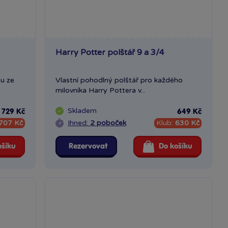
Harry Potter polštář 9 a 3/4
ou ze
Vlastní pohodlný polštář pro každého
milovníka Harry Pottera v...
Skladem
729 Kč
649 Kč
707 Kč
Ihned:
2 poboček
Klub:
630 Kč
ošíku
Rezervovat
Do košíku