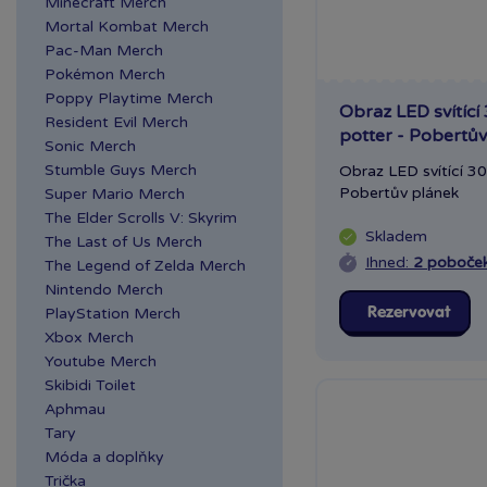
Minecraft Merch
Mortal Kombat Merch
Pac-Man Merch
Pokémon Merch
Poppy Playtime Merch
Obraz LED svítící
Resident Evil Merch
potter - Pobertův
Sonic Merch
Stumble Guys Merch
Obraz LED svítící 3
Pobertův plánek
Super Mario Merch
The Elder Scrolls V: Skyrim
Skladem
The Last of Us Merch
Ihned:
2 poboče
The Legend of Zelda Merch
Nintendo Merch
PlayStation Merch
Rezervovat
Xbox Merch
Youtube Merch
Skibidi Toilet
Aphmau
Tary
Móda a doplňky
Trička